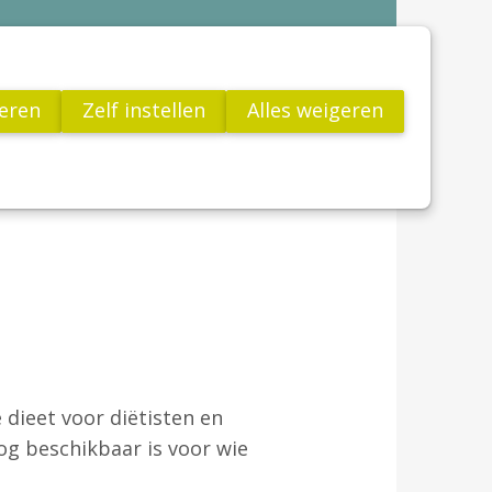
Contact
VCV
teren
Zelf instellen
Alles weigeren
Jong!
utenvrij leven
Links
FAQ
Word Lid
Actua
Publicaties
Wetenschap
Glutenvrij leven
Links
FAQ
 dieet voor diëtisten en
Word Lid
og beschikbaar is voor wie