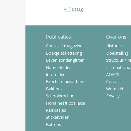
« Terug
Publicaties
Over ons
Coeliakie magazine
Historiek
Boekje etikettering
Doelstelling
Leven zonder gluten
Structuur / 
Horecafolder
Lidmaatscha
Infofolder
AOECS
Brochure huisartsen
Contact
Bakboek
Word Lid
Schoolbrochure
Privacy
Fiona heeft coeliakie
Reispasjes
Stickervellen
Buttons