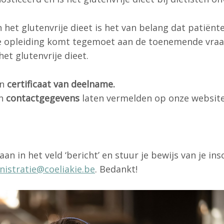
n het glutenvrije dieet is het van belang dat patië
ze opleiding komt tegemoet aan de toenemende vraa
het glutenvrije dieet.
en
certificaat van deelname.
un
contactgegevens
laten vermelden op onze website
t aan in het veld ‘bericht’ en stuur je bewijs van je ins
istratie@coeliakie.be
. Bedankt!