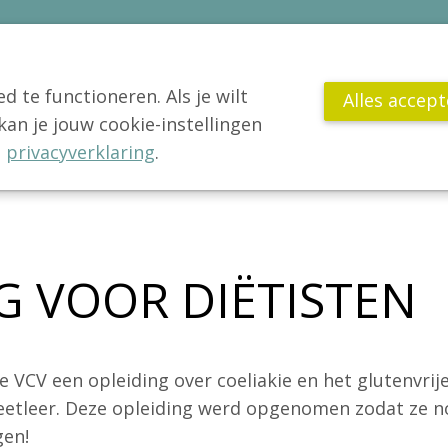
 te functioneren. Als je wilt
Alles accep
n je jouw cookie-instellingen
VCV
Jong!
Actua
Publicaties
Wetenschap
Gl
e
privacyverklaring
.
G VOOR DIËTISTEN
 VCV een opleiding over coeliakie en het glutenvrije
eetleer. Deze opleiding werd opgenomen zodat ze n
gen!