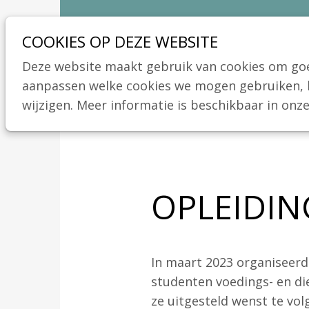
Sla
Ons telefoon:
Ons e-mailadres:
03 664 42 71
info@coeliakie.be
links
COOKIES OP DEZE WEBSITE
over
Deze website maakt gebruik van cookies om goed
Spring
aanpassen welke cookies we mogen gebruiken, ka
naar
wijzigen. Meer informatie is beschikbaar in onz
de
navigatie
Spring
naar
OPLEIDIN
de
inhoud
In maart 2023 organiseerde
studenten voedings- en di
ze uitgesteld wenst te vol