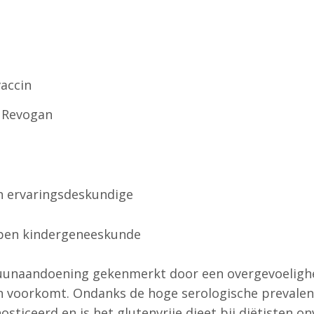
accin
n Revogan
en ervaringsdeskundige
en kindergeneeskunde
uunaandoening gekenmerkt door een overgevoelighei
en voorkomt. Ondanks de hoge serologische prevalen
ticeerd en is het glutenvrije dieet bij diëtisten o