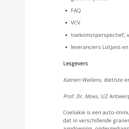
FAQ
VCV
toekomstperspectief, v
leveranciers Lotjans e
Lesgevers
Katrien Wellens
, diëtiste 
Prof. Dr. Moes,
UZ Antwerp
Coeliakie is een auto-imm
dat in verschillende gran
aandoening ondergediagnos