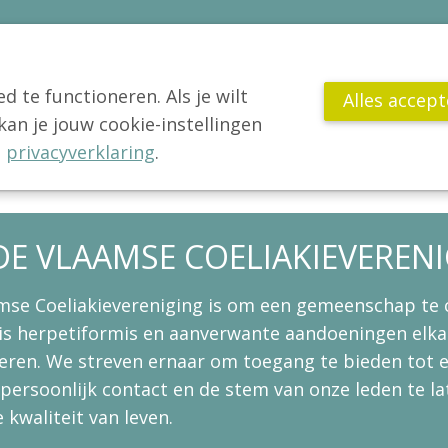
 te functioneren. Als je wilt
Alles accep
n je jouw cookie-instellingen
VCV
Jong!
Actua
Publicaties
Wetenschap
Gl
e
privacyverklaring
.
DE VLAAMSE COELIAKIEVEREN
amse Coeliakievereniging is om een gemeenschap te
tis herpetiformis en aanverwante aandoeningen elka
eren. We streven ernaar om toegang te bieden tot e
persoonlijk contact en de stem van onze leden te la
 kwaliteit van leven.