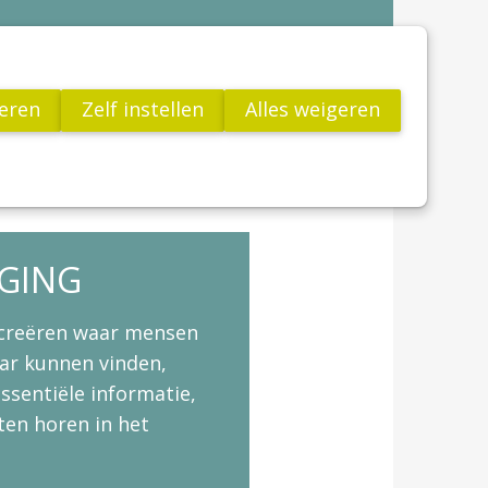
Contact
VCV
teren
Zelf instellen
Alles weigeren
Jong!
utenvrij leven
Links
FAQ
Word Lid
Actua
Publicaties
Wetenschap
IGING
Glutenvrij leven
Links
 creëren waar mensen
ar kunnen vinden,
FAQ
ssentiële informatie,
ten horen in het
Word Lid