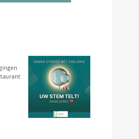
Contact
Zoek
Account
agingen
staurant