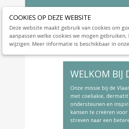
Sla
Ons telefoon:
Ons e-mailadres:
03 664 42 71
info@coeliakie.be
links
COOKIES OP DEZE WEBSITE
over
Deze website maakt gebruik van cookies om goed
Spring
aanpassen welke cookies we mogen gebruiken, ka
naar
wijzigen. Meer informatie is beschikbaar in onz
de
navigatie
Spring
WELKOM BIJ 
naar
de
Onze missie bij de Vla
inhoud
met coeliakie, dermati
ondersteunen en inspir
kansen te creëren voor 
streven naar een betere