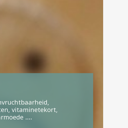
onvruchtbaarheid,
ten, vitaminetekort,
rmoede ....