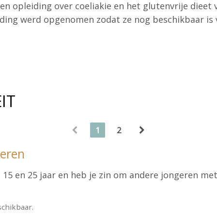
n opleiding over coeliakie en het glutenvrije dieet
eiding werd opgenomen zodat ze nog beschikbaar is 
IT
1
2
keren
e 15 en 25 jaar en heb je zin om andere jongeren me
schikbaar.