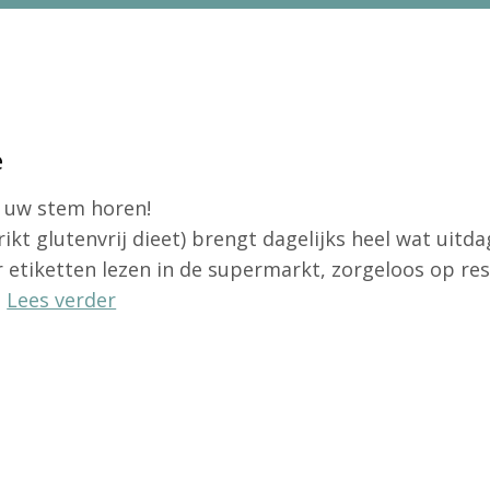
e
t uw stem horen!
rikt glutenvrij dieet) brengt dagelijks heel wat uitd
r etiketten lezen in de supermarkt, zorgeloos op re
.
Lees verder