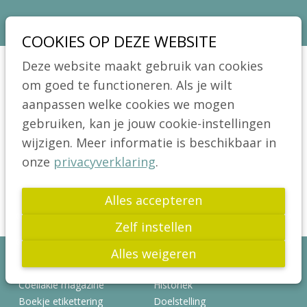
Sla
Ons telefoon:
Ons e-mailadres:
03 664 42 71
info@coeliakie.be
links
COOKIES OP DEZE WEBSITE
over
VCV
Deze website maakt gebruik van cookies
Spring
Jong!
om goed te functioneren. Als je wilt
Menu
naar
aanpassen welke cookies we mogen
Actua
de
gebruiken, kan je jouw cookie-instellingen
Publicaties
navigatie
wijzigen. Meer informatie is beschikbaar in
ZOEKPAGINA
Spring
Wetenschap
onze
privacyverklaring
.
naar
Glutenvrij leven
Zoek
de
Alles accepteren
Links
inhoud
Zelf instellen
FAQ
Alles weigeren
Publicaties
Over ons
Word Lid
Coeliakie magazine
Historiek
Boekje etikettering
Doelstelling