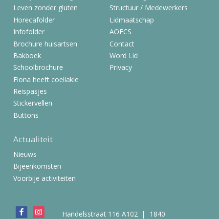
Contact
Leven zonder gluten
Structuur / Medewerkers
Horecafolder
Lidmaatschap
Infofolder
AOECS
Zoek
Brochure huisartsen
Contact
Bakboek
Word Lid
Schoolbrochure
Privacy
Account
Fiona heeft coeliakie
Reispasjes
Stickervellen
Buttons
Actualiteit
Nieuws
Bijeenkomsten
Voorbije activiteiten
Bezoek
Handelsstraat 116 A102
1840