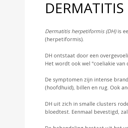
DERMATITIS
Dermatitis herpetiformis (DH)
is e
(herpetiformis).
DH ontstaat door een overgevoeli
Het wordt ook wel "coeliakie van
De symptomen zijn intense brande
(hoofdhuid), billen en rug. Ook a
DH uit zich in smalle clusters ro
bloedtest. Eenmaal bevestigd, za
De behandeling bestaat uit het vo