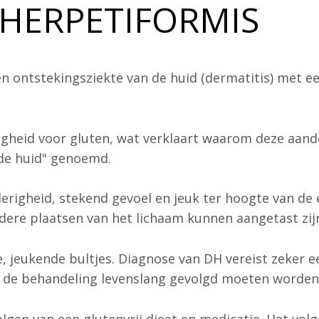
 HERPETIFORMIS
en ontstekingsziekte van de huid (dermatitis) met e
gheid voor gluten, wat verklaart waarom deze aando
 de huid" genoemd.
righeid, stekend gevoel en jeuk ter hoogte van de 
ndere plaatsen van het lichaam kunnen aangetast zijn
de, jeukende bultjes. Diagnose van DH vereist zeker
l de behandeling levenslang gevolgd moeten worden
lgen van een glutenvrij dieet en medicatie. Het volge