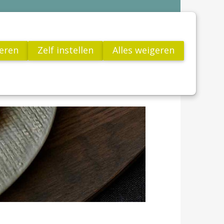
Contact
VCV
teren
Zelf instellen
Alles weigeren
Jong!
utenvrij leven
Links
FAQ
Word Lid
Actua
Publicaties
Wetenschap
Wat is coeliakie?
Dermatitis herpetiformis
Wat is "gluten"?
Wat is glutensensitiviteit?
Dunnedarmbiopt
Glutenvrij leven