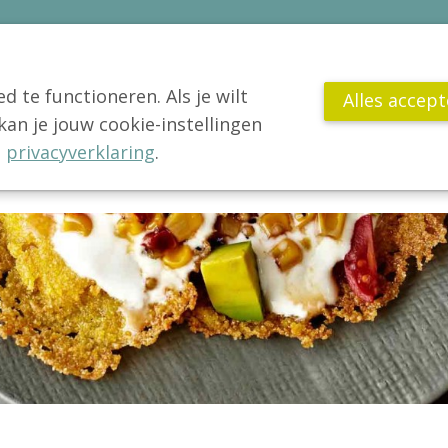
 te functioneren. Als je wilt
Alles accep
n je jouw cookie-instellingen
VCV
Jong!
Actua
Publicaties
Wetenschap
Gl
e
privacyverklaring
.