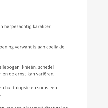
Links
FAQ
Word Lid
en herpesachtig karakter
Contact
ening verwant is aan coeliakie.
Zoek
ellebogen, knieën, schedel
Account
 en de ernst kan variëren.
 een huidbiopsie en soms een
.
n van een glutenvrij dieet zal de