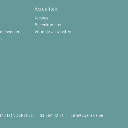
Actualiteit
Nieuws
Bijeenkomsten
Medewerkers
Voorbije activiteiten
p
840 LONDERZEEL
03 664 42 71
info@coeliakie.be