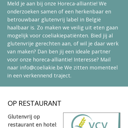
Op reis
Meld je aan bij onze Horeca-alliantie! We
Glutenvrije adressen
onderzoeken samen of een herkenbaar en
betrouwbaar glutenvrij label in België
Links
haalbaar is. Zo maken we veilig uit eten gaan
FAQ
mogelijk voor coeliakiepatiënten. Bied jij al
glutenvrije gerechten aan, of wil je daar werk
Word Lid
van maken? Dan ben jij een ideale partner
voor onze horeca-alliantie! Interesse? Mail
naar info@coeliakie.be We zitten momenteel
Contact
in een verkennend traject.
Zoek
OP RESTAURANT
Account
Glutenvrij op
restaurant en hotel
: