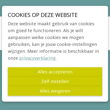
Sla
Ons telefoon:
Ons e-mailadres:
03 664 42 71
info@coeliakie.be
links
COOKIES OP DEZE WEBSITE
over
VCV
Deze website maakt gebruik van cookies
Spring
Jong!
om goed te functioneren. Als je wilt
Menu
naar
aanpassen welke cookies we mogen
Actua
de
gebruiken, kan je jouw cookie-instellingen
Publicaties
navigatie
wijzigen. Meer informatie is beschikbaar in
Spring
Wetenschap
onze
privacyverklaring
.
HORECA-ALLIANTIE
naar
Glutenvrij leven
de
Alles accepteren
Diëtisten
Een plek aan tafel, ook voor mensen
inhoud
Culinair
met coeliakie. Met kennis van zaken
Zelf instellen
Op restaurant
en echte veiligheid, geen optie, maar
Alles weigeren
Hosties
noodzaak.
Glutenvrije Roetpiet
Allergenenwetgeving