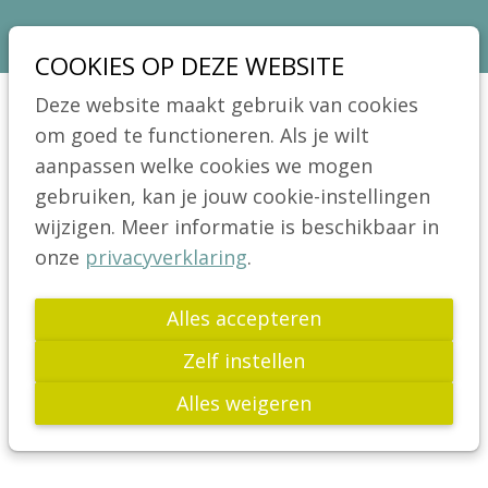
Sla
Ons telefoon:
Ons e-mailadres:
03 664 42 71
info@coeliakie.be
links
COOKIES OP DEZE WEBSITE
over
VCV
Deze website maakt gebruik van cookies
Spring
Jong!
om goed te functioneren. Als je wilt
Menu
naar
aanpassen welke cookies we mogen
Actua
de
gebruiken, kan je jouw cookie-instellingen
Publicaties
navigatie
wijzigen. Meer informatie is beschikbaar in
LOGIN BIJ VCV
Spring
Wetenschap
onze
privacyverklaring
.
naar
Gebruik hier je wachtwoord en e-mail adres
Glutenvrij leven
de
Alles accepteren
om jezelf aan te melden!
Links
inhoud
Opgelet! Inloggen is alleen mogelijk voor
Zelf instellen
FAQ
leden die een account hebben aangemaakt!
Alles weigeren
Word Lid