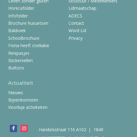
Leven zonder gluten
Structuur / Medewerkers
Horecafolder
Lidmaatschap
Infofolder
AOECS
Brochure huisartsen
Contact
Bakboek
Word Lid
Schoolbrochure
Privacy
Fiona heeft coeliakie
Reispasjes
Stickervellen
Buttons
Actualiteit
Nieuws
Bijeenkomsten
Voorbije activiteiten
Bezoek
Handelsstraat 116 A102
1840