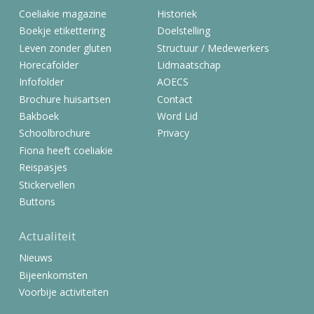
Coeliakie magazine
Historiek
Boekje etikettering
Doelstelling
Leven zonder gluten
Structuur / Medewerkers
Horecafolder
Lidmaatschap
Infofolder
AOECS
Brochure huisartsen
Contact
Bakboek
Word Lid
Schoolbrochure
Privacy
Fiona heeft coeliakie
Reispasjes
Stickervellen
Buttons
Actualiteit
Nieuws
Bijeenkomsten
Voorbije activiteiten