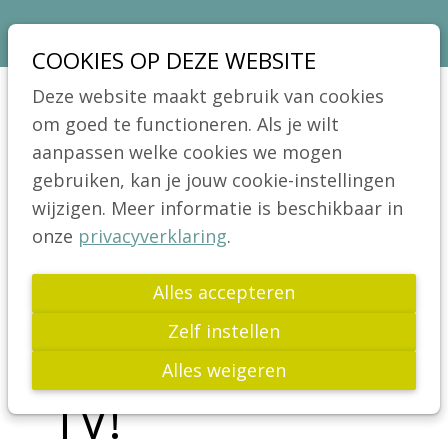
Sla
Ons telefoon:
Ons e-mailadres:
03 664 42 71
info@coeliakie.be
links
COOKIES OP DEZE WEBSITE
over
VCV
Deze website maakt gebruik van cookies
Spring
Jong!
om goed te functioneren. Als je wilt
Menu
naar
aanpassen welke cookies we mogen
Actua
de
gebruiken, kan je jouw cookie-instellingen
Nieuws
navigatie
wijzigen. Meer informatie is beschikbaar in
Bijeenkomsten
Spring
onze
privacyverklaring
.
Voorbije activiteiten
naar
de
Alles accepteren
Publicaties
inhoud
Wetenschap
Zelf instellen
VCV KWAM OP
Glutenvrij leven
Alles weigeren
TV!
Links
FAQ