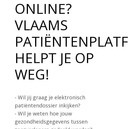
ONLINE?
Word Lid
VLAAMS
Contact
PATIËNTENPLAT
HELPT JE OP
Zoek
WEG!
Account
- Wil jij graag je elektronisch
patiëntendossier inkijken?
- Wil je weten hoe jouw
gezondheidsgegevens tussen