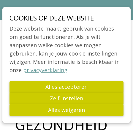
Sla
Ons telefoon:
Ons e-mailadres:
03 664 42 71
info@coeliakie.be
links
COOKIES OP DEZE WEBSITE
over
VCV
Deze website maakt gebruik van cookies
Spring
Jong!
om goed te functioneren. Als je wilt
Menu
naar
aanpassen welke cookies we mogen
Actua
de
gebruiken, kan je jouw cookie-instellingen
Nieuws
navigatie
wijzigen. Meer informatie is beschikbaar in
Bijeenkomsten
Spring
onze
privacyverklaring
.
Voorbije activiteiten
naar
de
Alles accepteren
Publicaties
inhoud
Wetenschap
Zelf instellen
JE
Glutenvrij leven
Alles weigeren
GEZONDHEID
Links
FAQ