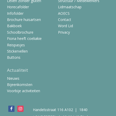
Leven zonder gluten
Structuur / Medewerkers
Horecafolder
Lidmaatschap
Infofolder
AOECS
Brochure huisartsen
Contact
Bakboek
Word Lid
Schoolbrochure
Privacy
Fiona heeft coeliakie
Reispasjes
Stickervellen
Buttons
Actualiteit
Nieuws
Bijeenkomsten
Voorbije activiteiten
Bezoek
Handelsstraat 116 A102
1840