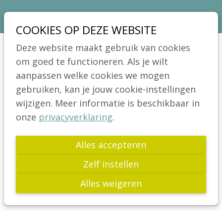
Sla
Ons telefoon:
Ons e-mailadres:
03 664 42 71
info@coeliakie.be
links
COOKIES OP DEZE WEBSITE
over
VCV
Deze website maakt gebruik van cookies
Spring
Jong!
om goed te functioneren. Als je wilt
Menu
naar
aanpassen welke cookies we mogen
Actua
de
gebruiken, kan je jouw cookie-instellingen
Publicaties
navigatie
wijzigen. Meer informatie is beschikbaar in
LOGIN BIJ VCV
Spring
Wetenschap
onze
privacyverklaring
.
naar
Gebruik hier je wachtwoord en e-mail adres
Glutenvrij leven
de
Alles accepteren
om jezelf aan te melden!
Links
inhoud
Opgelet! Inloggen is alleen mogelijk voor
Zelf instellen
FAQ
leden die een account hebben aangemaakt!
Alles weigeren
Word Lid