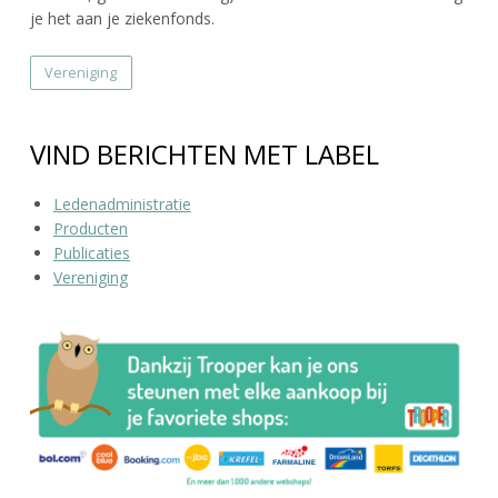
Contact
je het aan je ziekenfonds.
Vereniging
Zoek
VIND BERICHTEN MET LABEL
Account
Ledenadministratie
Producten
Publicaties
Vereniging