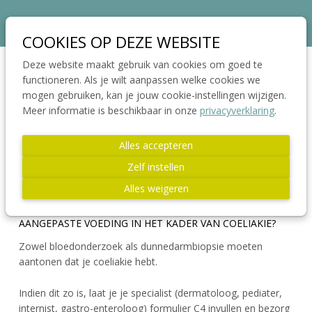
Sla
links
Ons telefoon:
Ons e-mailadres:
03 664 42 71
info@coeliakie.be
over
COOKIES OP DEZE WEBSITE
VCV
Spring
Deze website maakt gebruik van cookies om goed te
naar
functioneren. Als je wilt aanpassen welke cookies we
Jong!
Menu
de
mogen gebruiken, kan je jouw cookie-instellingen wijzigen.
Actua
navigatie
Meer informatie is beschikbaar in onze
privacyverklaring
.
Spring
Publicaties
naar
Alles accepteren
de
Wetenschap
Zelf instellen
inhoud
Glutenvrij leven
Alles weigeren
Links
HEB IK RECHT OP EEN TEGEMOETKOMING VOOR
AANGEPASTE VOEDING IN HET KADER VAN COELIAKIE?
FAQ
Zowel bloedonderzoek als dunnedarmbiopsie moeten
aantonen dat je coeliakie hebt.
Word Lid
Indien dit zo is, laat je je specialist (dermatoloog, pediater,
internist, gastro-enteroloog) formulier C4 invullen en bezorg