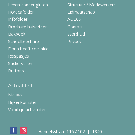
Leven zonder gluten
Structuur / Medewerkers
Horecafolder
Lidmaatschap
Infofolder
AOECS
Brochure huisartsen
Contact
Bakboek
Word Lid
Schoolbrochure
Privacy
Fiona heeft coeliakie
Reispasjes
Stickervellen
Buttons
Actualiteit
Nieuws
Bijeenkomsten
Voorbije activiteiten
Bezoek
Handelsstraat 116 A102
1840