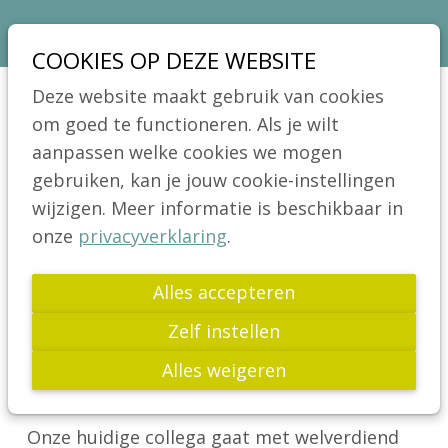
Sla
Ons telefoon:
Ons e-mailadres:
03 664 42 71
info@coeliakie.be
links
COOKIES OP DEZE WEBSITE
over
VCV
Deze website maakt gebruik van cookies
Spring
Jong!
om goed te functioneren. Als je wilt
Menu
naar
aanpassen welke cookies we mogen
Actua
de
gebruiken, kan je jouw cookie-instellingen
Publicaties
navigatie
wijzigen. Meer informatie is beschikbaar in
VACATURE
Spring
Wetenschap
onze
privacyverklaring
.
naar
Glutenvrij leven
de
Alles accepteren
WORD JIJ DE NIEUWE
Links
inhoud
ADMINISTRATIEVE SPIL
Zelf instellen
FAQ
VAN VCV? (16U/WEEK)
Alles weigeren
Word Lid
Onze huidige collega gaat met welverdiend