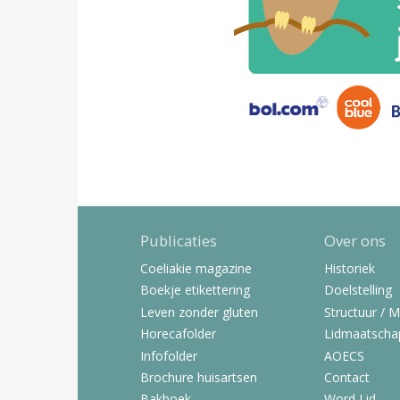
Publicaties
Over ons
Coeliakie magazine
Historiek
Boekje etikettering
Doelstelling
Leven zonder gluten
Structuur / 
Horecafolder
Lidmaatscha
Infofolder
AOECS
Brochure huisartsen
Contact
Bakboek
Word Lid