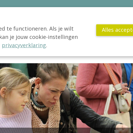
 te functioneren. Als je wilt
Alles accep
n je jouw cookie-instellingen
VCV
Jong!
Actua
Publicaties
Wetenschap
Gl
e
privacyverklaring
.