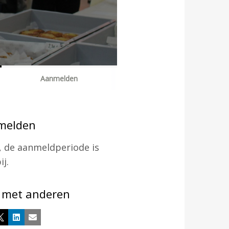
Word Lid
Contact
Aanmelden
Zoek
melden
Account
, de aanmeldperiode is
ij.
 met anderen
book
X
LinkedIn
E-mail