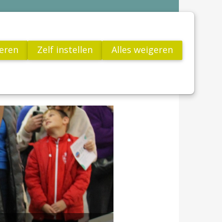
Contact
VCV
teren
Zelf instellen
Alles weigeren
Jong!
utenvrij leven
Links
FAQ
Word Lid
Actua
Nieuws
Bijeenkomsten
Voorbije activiteiten
Publicaties
Wetenschap
Glutenvrij leven
Links
FAQ