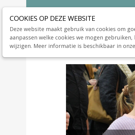
Sla
Ons telefoon:
Ons e-mailadres:
03 664 42 71
info@coeliakie.be
links
COOKIES OP DEZE WEBSITE
over
Deze website maakt gebruik van cookies om goed
Spring
aanpassen welke cookies we mogen gebruiken, ka
naar
wijzigen. Meer informatie is beschikbaar in onz
de
navigatie
Spring
naar
de
inhoud