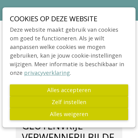
Sla
Ons telefoon:
Ons e-mailadres:
03 664 42 71
info@coeliakie.be
links
COOKIES OP DEZE WEBSITE
over
VCV
Deze website maakt gebruik van cookies
Spring
Jong!
om goed te functioneren. Als je wilt
Menu
naar
aanpassen welke cookies we mogen
Actua
de
gebruiken, kan je jouw cookie-instellingen
Nieuws
navigatie
wijzigen. Meer informatie is beschikbaar in
Bijeenkomsten
Spring
onze
privacyverklaring
.
Voorbije activiteiten
naar
de
Alles accepteren
Publicaties
inhoud
Wetenschap
Zelf instellen
Glutenvrij leven
Alles weigeren
GLUTENVRIJE
Links
VERWENNERIJ BIJ DE
FAQ