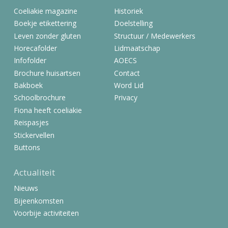
Coeliakie magazine
Historiek
Boekje etikettering
Doelstelling
Leven zonder gluten
Structuur / Medewerkers
Horecafolder
Lidmaatschap
Infofolder
AOECS
Brochure huisartsen
Contact
Bakboek
Word Lid
Schoolbrochure
Privacy
Fiona heeft coeliakie
Reispasjes
Stickervellen
Buttons
Actualiteit
Nieuws
Bijeenkomsten
Voorbije activiteiten